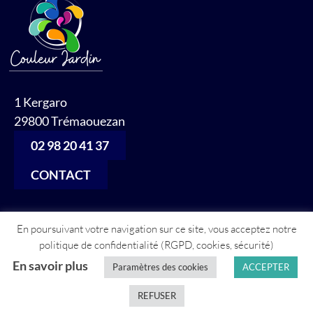
1 Kergaro
29800 Trémaouezan
02 98 20 41 37
CONTACT
En poursuivant votre navigation sur ce site, vous acceptez notre
politique de confidentialité (RGPD, cookies, sécurité)
Mentions légales
En savoir plus
Paramètres des cookies
ACCEPTER
Site réalisé par
Abergraphique
REFUSER